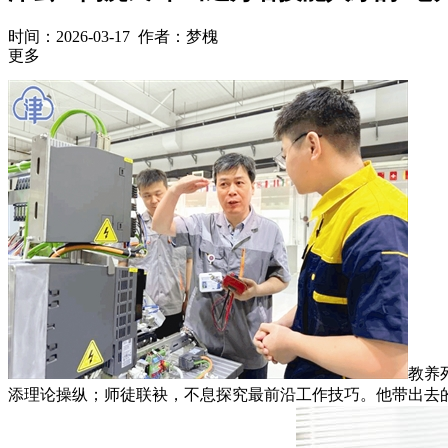
时间：2026-03-17 作者：
梦槐
更多
教养
添理论操纵；师徒联袂，不息探究最前沿工作技巧。他带出去