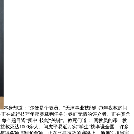
本身却道：“尔便是个教员。”天津事业技能师范年夜教的闫
是正在施行技巧年夜赛裁判任务时铁面无情的评介者。正在黉舍
每个题目皆“掷中”技能“关键”。教死们道：“闫教员的课，教
益教死达1000余人。闫虎平易近万实“学生”桃李谦全国，许多
与得各项博利40余项。正在比拼技巧的赛路上，他屡次担当宇