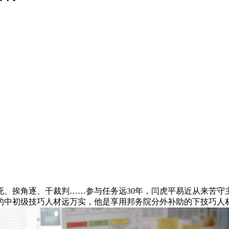
死、挨角逐、干裁判……参与任务远30年，闫虎平易近从来苦守
的中初级技巧人材远万实，他是享用邦务院分外补助的下技巧人材