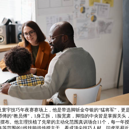
及寰宇技巧年夜赛赛场上，他是带选脚斩金夺银的“猛将军”，更
傅的“教员傅”，1身工拆，1脸宽肃，脚指的中央皆是掌握关头，
时摆布。他主理扶植了先辈的主动化范围真训场合11个，每一年授
等范围的1线技能战传授主干。看成顶尖技巧人材，闫虎平易近