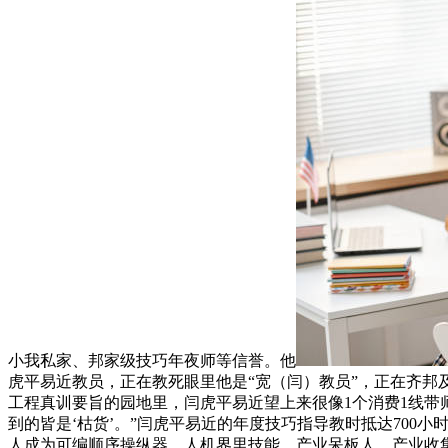
小我私家、邦家级技巧年夜师等信誉。他
虎平易近教员，正在教死眼里他是“宽（闫）教员”，正在齐邦
工程真训要旨的园地里，闫虎平易近望上来很像1个消费1线带师
到的皆是‘枯货’。”闫虎平易近的年度技巧指导教时抵达700小
人成为可编顺序操纵器、人机界里技能、产业呆板人、产业收集